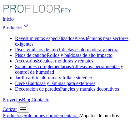
Inicio
Productos
Revestimientos especializados
Pisos técnicos para sectores
exigentes
Pisos vinílicos de lujo
Tabletas estilo madera y piedra
Pisos de caucho
Rollos y baldosas de alto impacto
Accesorios
Zócalos, molduras y remates
Soluciones complementarias
Adhesivos, herramientas y
control de humedad
Jardín artificial
Grama y follaje sintético
Decks
Baldosas y láminas para exteriores
Decoración de paredes
Paneles y murales decorativos
Proyectos
Blog
Contacto
Cotizar
Productos
/
Soluciones complementarias
/
Zapatos de pinchos