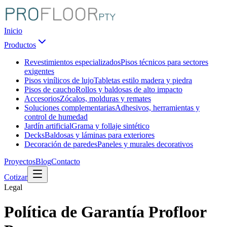
Inicio
Productos
Revestimientos especializados
Pisos técnicos para sectores
exigentes
Pisos vinílicos de lujo
Tabletas estilo madera y piedra
Pisos de caucho
Rollos y baldosas de alto impacto
Accesorios
Zócalos, molduras y remates
Soluciones complementarias
Adhesivos, herramientas y
control de humedad
Jardín artificial
Grama y follaje sintético
Decks
Baldosas y láminas para exteriores
Decoración de paredes
Paneles y murales decorativos
Proyectos
Blog
Contacto
Cotizar
Legal
Política de Garantía Profloor