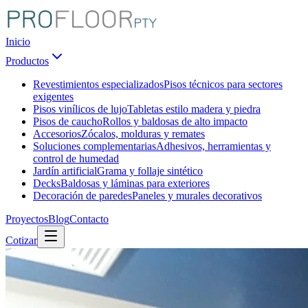
Inicio
Productos
Revestimientos especializados
Pisos técnicos para sectores
exigentes
Pisos vinílicos de lujo
Tabletas estilo madera y piedra
Pisos de caucho
Rollos y baldosas de alto impacto
Accesorios
Zócalos, molduras y remates
Soluciones complementarias
Adhesivos, herramientas y
control de humedad
Jardín artificial
Grama y follaje sintético
Decks
Baldosas y láminas para exteriores
Decoración de paredes
Paneles y murales decorativos
Proyectos
Blog
Contacto
Cotizar