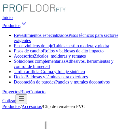
Inicio
Productos
Revestimientos especializados
Pisos técnicos para sectores
exigentes
Pisos vinílicos de lujo
Tabletas estilo madera y piedra
Pisos de caucho
Rollos y baldosas de alto impacto
Accesorios
Zócalos, molduras y remates
Soluciones complementarias
Adhesivos, herramientas y
control de humedad
Jardín artificial
Grama y follaje sintético
Decks
Baldosas y láminas para exteriores
Decoración de paredes
Paneles y murales decorativos
Proyectos
Blog
Contacto
Cotizar
Productos
/
Accesorios
/
Clip de remate en PVC