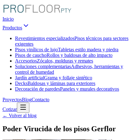
Inicio
Productos
Revestimientos especializados
Pisos técnicos para sectores
exigentes
Pisos vinílicos de lujo
Tabletas estilo madera y piedra
Pisos de caucho
Rollos y baldosas de alto impacto
Accesorios
Zócalos, molduras y remates
Soluciones complementarias
Adhesivos, herramientas y
control de humedad
Jardín artificial
Grama y follaje sintético
Decks
Baldosas y láminas para exteriores
Decoración de paredes
Paneles y murales decorativos
Proyectos
Blog
Contacto
Cotizar
← Volver al blog
Poder Virucida de los pisos Gerflor