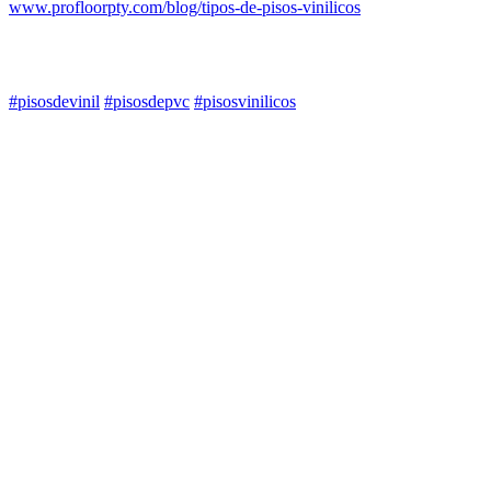
www.profloorpty.com/blog/tipos-de-pisos-vinilicos
#pisosdevinil
#pisosdepvc
#pisosvinilicos