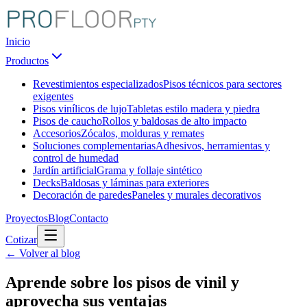
Inicio
Productos
Revestimientos especializados
Pisos técnicos para sectores
exigentes
Pisos vinílicos de lujo
Tabletas estilo madera y piedra
Pisos de caucho
Rollos y baldosas de alto impacto
Accesorios
Zócalos, molduras y remates
Soluciones complementarias
Adhesivos, herramientas y
control de humedad
Jardín artificial
Grama y follaje sintético
Decks
Baldosas y láminas para exteriores
Decoración de paredes
Paneles y murales decorativos
Proyectos
Blog
Contacto
Cotizar
← Volver al blog
Aprende sobre los pisos de vinil y
aprovecha sus ventajas